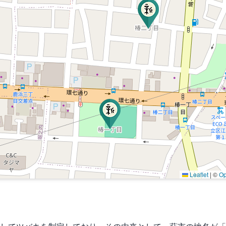
Leaflet
|
©
Op