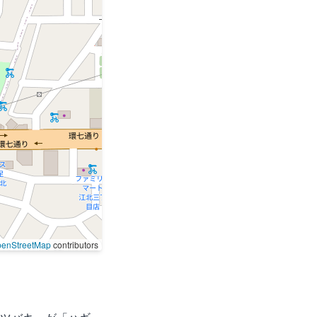
enStreetMap
contributors