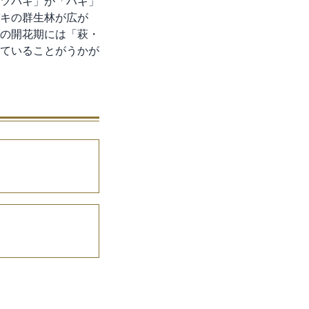
ツバキ」が「ハギ」
キの群生林が広が
間の開花期には「萩・
ていることがうかが