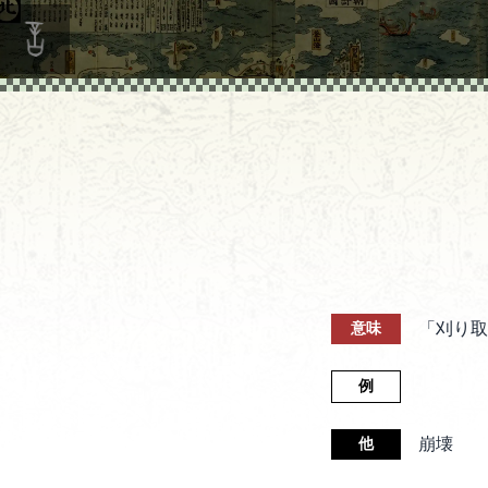
「刈り取
意味
例
崩壊
他