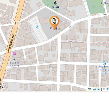
Leaflet
|
©
Op