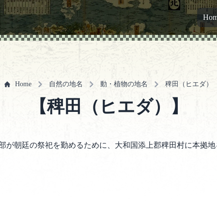
Ho
Home
自然の地名
動・植物の地名
稗田（ヒエダ）
【稗田（ヒエダ）】
部が朝廷の祭祀を勤めるために、大和国添上郡稗田村に本拠地