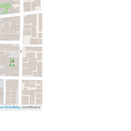
enStreetMap
contributors