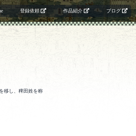
me
登録依頼
作品紹介
ブログ
を移し、稗田姓を称