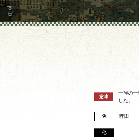
一族の一
意味
した。
稗田
例
他