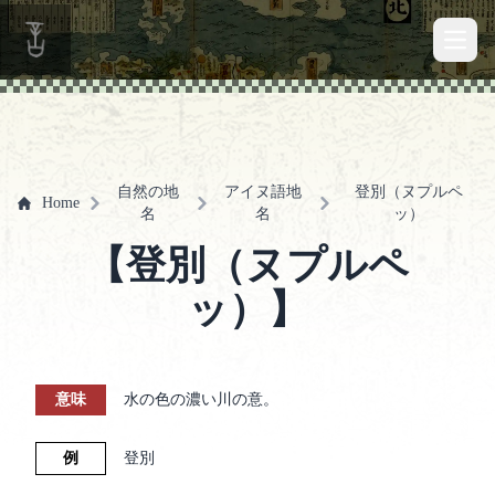
Open 
自然の地
アイヌ語地
登別（ヌプルペ
Home
名
名
ッ）
【登別（ヌプルペ
ッ）】
意味
水の色の濃い川の意。
例
登別