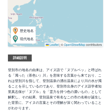
歴史地名
現代地名
Leaflet
|
©
OpenStreetMap
contributors
詳細説明
登別市の地名の由来は、アイヌ語で「ヌプルペッ」と呼ばれ
る「濁った（茶色い）川」を意味する言葉から来ており、こ
れは登別川を指して、登別温泉の湧出温泉により川の水が濁
ることを示しているのであり、登別市出身のアイヌ語学者知
里真志保が「ヌプル」を「霊力を持つ色の濃いもの」として
解釈し、その結果、登別温泉で有名なこの市の名称が誕生し
た背景に、アイヌの言葉とその理解が深く関わっていること
がわかります。