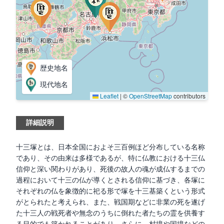
歴史地名
現代地名
Leaflet
|
©
OpenStreetMap
contributors
詳細説明
十三塚とは、日本全国におよそ三百例ほど分布している名称
であり、その由来は多様であるが、特に仏教における十三仏
信仰と深い関わりがあり、死後の故人の魂が成仏するまでの
過程において十三の仏が導くとされる信仰に基づき、各塚に
それぞれの仏を象徴的に祀る形で塚を十三基築くという形式
がとられたと考えられ、また、戦国期などに非業の死を遂げ
た十三人の戦死者や無念のうちに倒れた者たちの霊を供養す