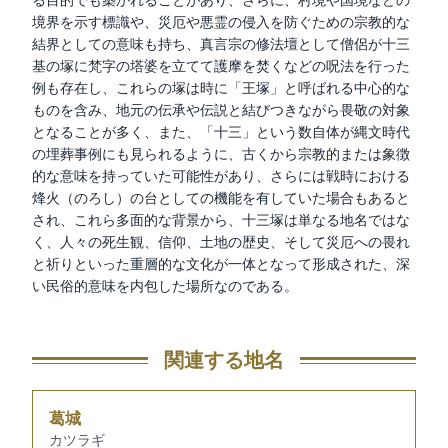
る目的でも築かれることがあり、さらに、村境や国境などの
境界を示す標識や、災厄や悪霊の侵入を防ぐための宗教的な
結界としての意味も持ち、真言宗の修法壇として僧侶が十三
基の塚に梵字の塔婆を立てて護摩を焚くなどの呪法を行った
例も存在し、これらの塚は時に「王塚」と呼ばれる中心的な
ものを含み、地元の伝承や伝説と結びつきながら畏敬の対象
となることが多く、また、「十三」という数自体が縄文時代
の埋葬事例にも見られるように、古くから宗教的または象徴
的な意味を持っていた可能性があり、さらには戦時における
烽火（のろし）の台としての機能を有していた場合もあると
され、これら多面的な背景から、十三塚は単なる地名ではな
く、人々の死生観、信仰、土地の歴史、そして災厄への畏れ
と祈りといった重層的な文化が一体となって形成された、深
い民俗的意味を内包した場所なのである。
関連する地名
葛城
カツラギ