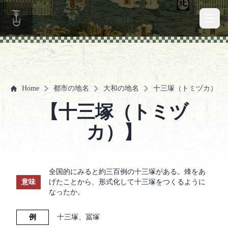
Open 
Home
都市の地名
大和の地名
十三塚（トミヅカ）
【十三塚（トミヅ
カ）】
全国的にみると約三百例の十三塚がある。烽をあ
意味
げたことから、形式化して十三塚をつくるように
なったか。
例
十三塚、冨塚