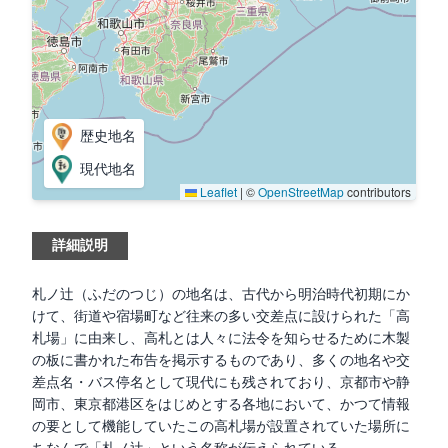
歴史地名
現代地名
Leaflet
|
©
OpenStreetMap
contributors
詳細説明
札ノ辻（ふだのつじ）の地名は、古代から明治時代初期にか
けて、街道や宿場町など往来の多い交差点に設けられた「高
札場」に由来し、高札とは人々に法令を知らせるために木製
の板に書かれた布告を掲示するものであり、多くの地名や交
差点名・バス停名として現代にも残されており、京都市や静
岡市、東京都港区をはじめとする各地において、かつて情報
の要として機能していたこの高札場が設置されていた場所に