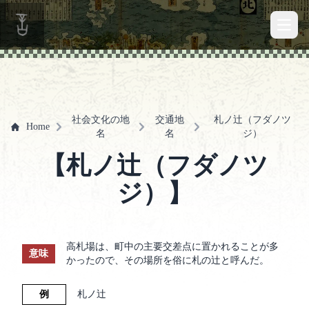
Open 
社会文化の地
交通地
札ノ辻（フダノツ
Home
名
名
ジ）
【札ノ辻（フダノツ
ジ）】
高札場は、町中の主要交差点に置かれることが多
意味
かったので、その場所を俗に札の辻と呼んだ。
例
札ノ辻