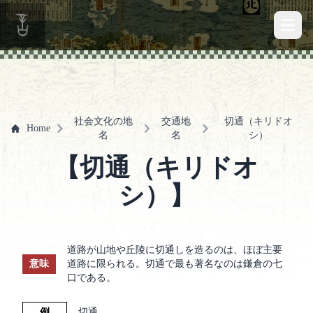
Open 
社会文化の地
交通地
切通（キリドオ
Home
名
名
シ）
【切通（キリドオ
シ）】
道路が山地や丘陵に切通しを造るのは、ほぼ主要
意味
道路に限られる。切通で最も著名なのは鎌倉の七
口である。
例
切通