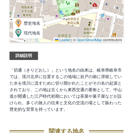
歴史地名
現代地名
Leaflet
|
©
OpenStreetMap
contributors
詳細説明
「切通（きりどおし）」という地名の由来は、岐阜県岐阜市
では、境川北岸に位置するこの地域に岩戸の南に滞留してい
た水を境川に流すために切り開かれたことがその名の起源と
されており、この地は古くから東西交通の要衝として、中山
道が開通した江戸時代初期においては茶屋や菓子屋などが設
けられ、多くの旅人の往来と文化の交流の場として賑わった
歴史的な背景を持っています。
関連する地名