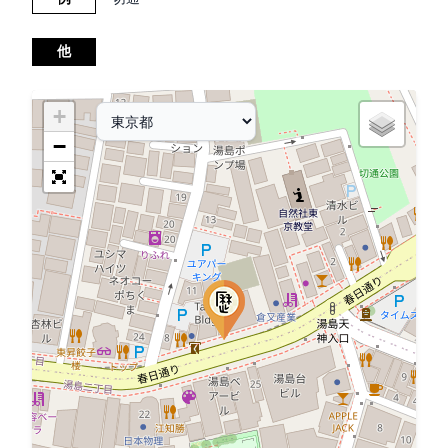
他
+
−