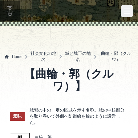
Open 
社会文化の地
城と城下の地
曲輪・郭（クル
Home
名
名
ワ）
【曲輪・郭（クル
ワ）】
城郭の中の一定の区城を示す名称。城の中核部分
意味
を取り巻いて外側へ防衛線を輪のように設営し
た。
例
曲輪、郭