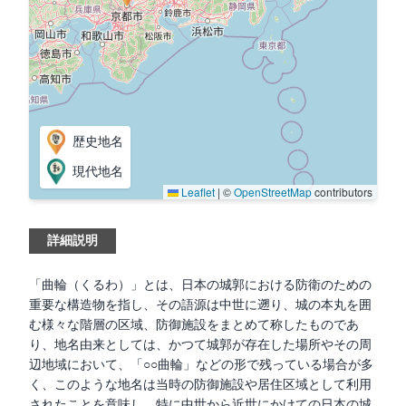
歴史地名
現代地名
Leaflet
|
©
OpenStreetMap
contributors
詳細説明
「曲輪（くるわ）」とは、日本の城郭における防衛のための
重要な構造物を指し、その語源は中世に遡り、城の本丸を囲
む様々な階層の区域、防御施設をまとめて称したものであ
り、地名由来としては、かつて城郭が存在した場所やその周
辺地域において、「○○曲輪」などの形で残っている場合が多
く、このような地名は当時の防御施設や居住区域として利用
されたことを意味し、特に中世から近世にかけての日本の城