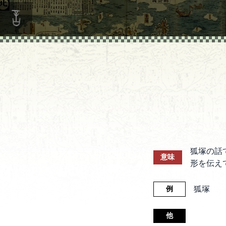
狐塚の話
意味
形を伝え
狐塚
例
他