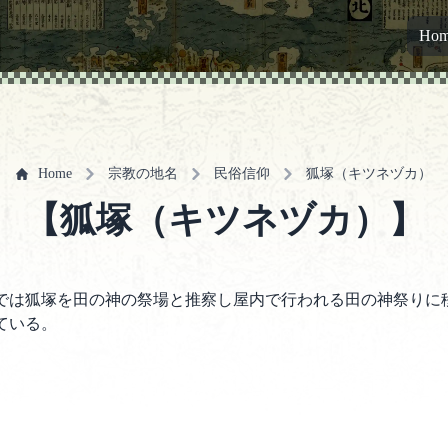
Ho
Home
宗教の地名
民俗信仰
狐塚（キツネヅカ）
【狐塚（キツネヅカ）】
では狐塚を田の神の祭場と推察し屋内で行われる田の神祭りに
ている。