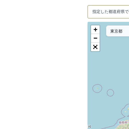
指定した都道府県で
+
−