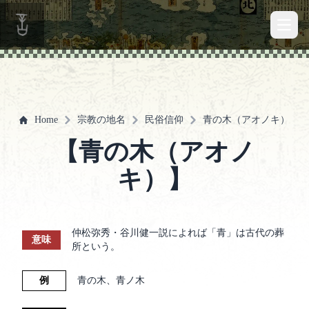
Open 
Home
宗教の地名
民俗信仰
青の木（アオノキ）
【青の木（アオノ
キ）】
仲松弥秀・谷川健一説によれば「青」は古代の葬
意味
所という。
例
青の木、青ノ木