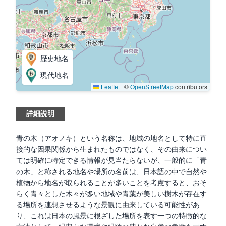
歴史地名
現代地名
Leaflet
|
©
OpenStreetMap
contributors
詳細説明
青の木（アオノキ）という名称は、地域の地名として特に直
接的な因果関係から生まれたものではなく、その由来につい
ては明確に特定できる情報が見当たらないが、一般的に「青
の木」と称される地名や場所の名前は、日本語の中で自然や
植物から地名が取られることが多いことを考慮すると、おそ
らく青々とした木々が多い地域や青葉が美しい樹木が存在す
る場所を連想させるような景観に由来している可能性があ
り、これは日本の風景に根ざした場所を表す一つの特徴的な