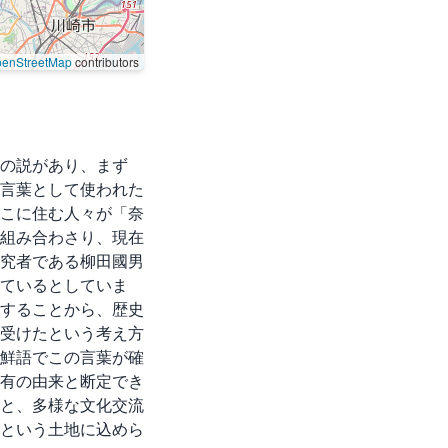
enStreetMap
contributors
の説があり、まず
言葉として使われた
こに住む人々が「奈
組み合わさり、現在
究者である柳田國男
ているとしていま
することから、歴史
受けたという考え方
鮮語でこの言葉が確
特有の由来と断定でき
と、多様な文化交流
という土地に込めら