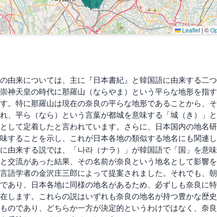
Leaflet
|
©
Op
の由来については、主に『日本書紀』と韓国語に由来する二つ
崇神天皇の時代に那羅山（ならやま）という平らな地形を指す
す。特に那羅山は現在の奈良の平らな地形であることから、そ
れ、平ら（なら）という言葉が都城を意味する「城（き）」と
として定着したと言われています。さらに、日本国内の地名研
味することを示し、これが日本各地の類似する地名にも関連し
に由来する説では、「나라（ナラ）」が韓国語で「国」を意味
と交流があった結果、その名前が奈良という地名として影響を
言語学者の金沢庄三郎によって提案されました。それでも、朝
紀であり、日本各地に同様の地名があるため、必ずしも奈良に
在します。これらの説はいずれも奈良の地名が持つ豊かな歴史
ものであり、どちらか一方が決定的というわけではなく、奈良