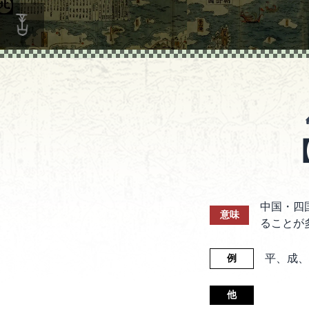
中国・四
意味
ることが
平、成、
例
他