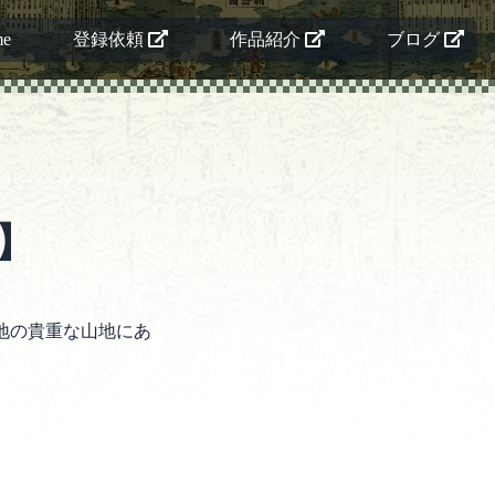
me
登録依頼
作品紹介
ブログ
）
】
地の貴重な山地にあ