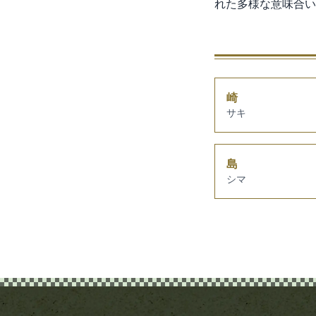
れた多様な意味合い
崎
サキ
島
シマ