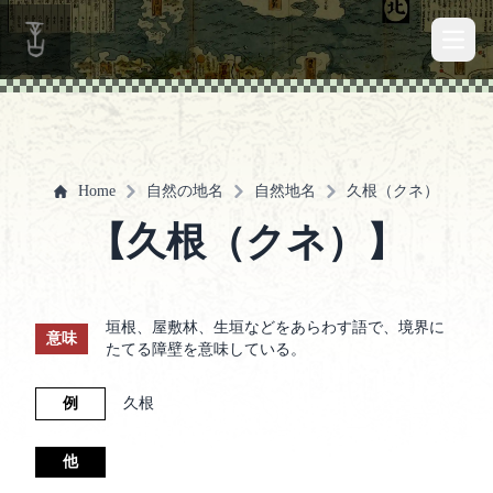
Open 
Home
自然の地名
自然地名
久根（クネ）
【久根（クネ）】
垣根、屋敷林、生垣などをあらわす語で、境界に
意味
たてる障壁を意味している。
例
久根
他