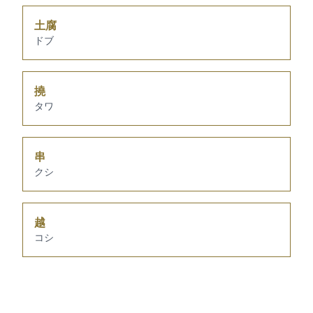
土腐
ドブ
撓
タワ
串
クシ
越
コシ