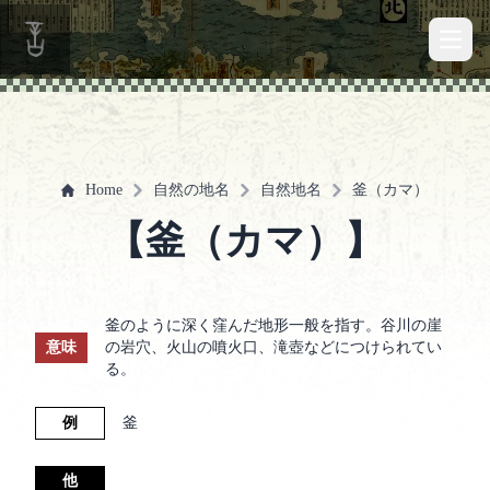
Open 
Home
自然の地名
自然地名
釜（カマ）
【釜（カマ）】
釜のように深く窪んだ地形一般を指す。谷川の崖
意味
の岩穴、火山の噴火口、滝壺などにつけられてい
る。
例
釜
他