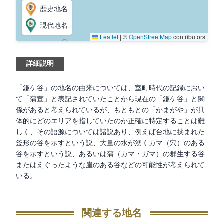
歴史地名
現代地名
Leaflet
|
©
OpenStreetMap
contributors
詳細説明
「鎌ケ谷」の地名の由来については、室町時代の記録におい
て「蒲萱」と表記されていたことから現在の「鎌ケ谷」と関
係があると考えられているが、もともとの「かまがや」が具
体的にどのエリアを指していたのか正確に特定することは難
しく、その語源については諸説あり、例えば台地に挟まれた
釜形の谷を示すという説、大量の水が湧くカマ（穴）のある
谷を示すという説、あるいは蒲（カマ・ガマ）の群生する谷
またはえぐったような崖のある谷などの可能性が考えられて
いる。
関連する地名