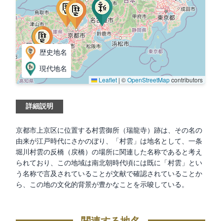
歴史地名
現代地名
Leaflet
|
©
OpenStreetMap
contributors
詳細説明
京都市上京区に位置する村雲御所（瑞龍寺）跡は、その名の
由来が江戸時代にさかのぼり、「村雲」は地名として、一条
堀川村雲の反橋（戻橋）の場所に関連した名称であると考え
られており、この地域は南北朝時代頃には既に「村雲」とい
う名称で言及されていることが文献で確認されていることか
ら、この地の文化的背景が豊かなことを示唆している。