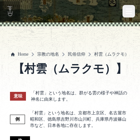
Open 
Home
宗教の地名
民俗信仰
村雲（ムラクモ）
【村雲（ムラクモ）】
「村雲」という地名は、群がる雲の様子や神話の
意味
神名に由来します。
「村雲」という地名は、京都市上京区、名古屋市
例
昭和区、徳島県吉野川市山川町、兵庫県丹波篠山
市など、日本各地に存在します。