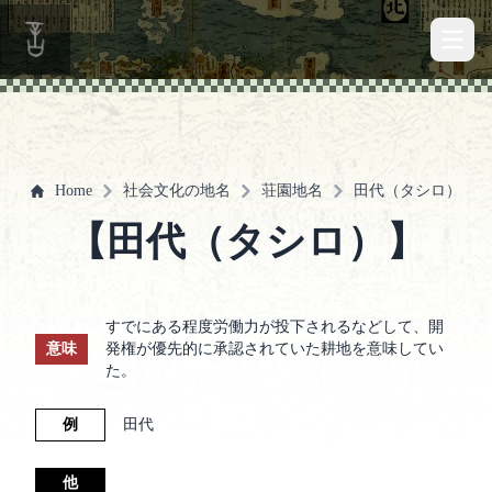
Open 
Home
社会文化の地名
荘園地名
田代（タシロ）
【田代（タシロ）】
すでにある程度労働力が投下されるなどして、開
意味
発権が優先的に承認されていた耕地を意味してい
た。
例
田代
他