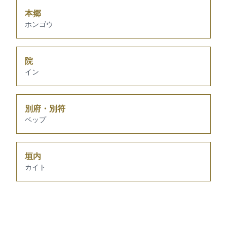
本郷
ホンゴウ
院
イン
別府・別符
ベップ
垣内
カイト