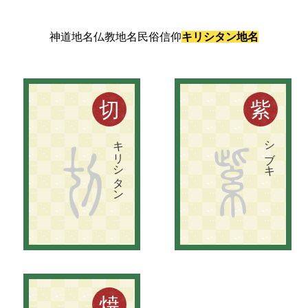
神道地名
仏教地名
民俗信仰
キリシタン地名
禁教令の
弾圧で
侮蔑的に
切死丹・鬼理死丹が
使わ
れ
た
。
徳川綱吉以降は
吉利支丹
は
、
切支丹と
い
う
表記が
一般。
紫福の
地名の
由来に
つ
い
て
は
、
至福が
な
ま
っ
て
「シ
ブ
キ
」に
な
っ
た
と
い
う
説も
あ
る
。
切
紫
キリシタン
シブキ
切
紫
焼