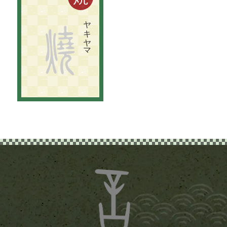
切り
捨て
た
キ
リ
シ
タ
ン
信者を
穴
に
放り
込ん
で
火を
つ
け
た
こ
と
に
由来す
る
説と
、
教会堂を
焼き
討ち
し
た
説が
あ
る
。
ヤキヤマ
焼