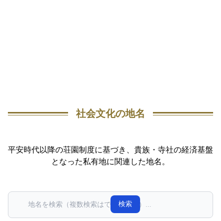
社会文化の地名
平安時代以降の荘園制度に基づき、貴族・寺社の経済基盤
となった私有地に関連した地名。
検索
検索